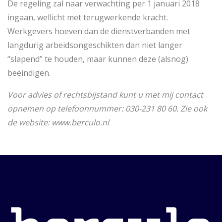
De regeling zal naar verwachting per 1 januari 2018
ingaan, wellicht met terugwerkende kracht.
Werkgevers hoeven dan de dienstverbanden met
langdurig arbeidsongeschikten dan niet langer
“slapend” te houden, maar kunnen deze (alsnog)
beëindigen.
Voor advies of rechtsbijstand kunt u met mij contact
opnemen op telefoonnummer: 030-231 80 60. Zie ook
de website: www.berculo.nl