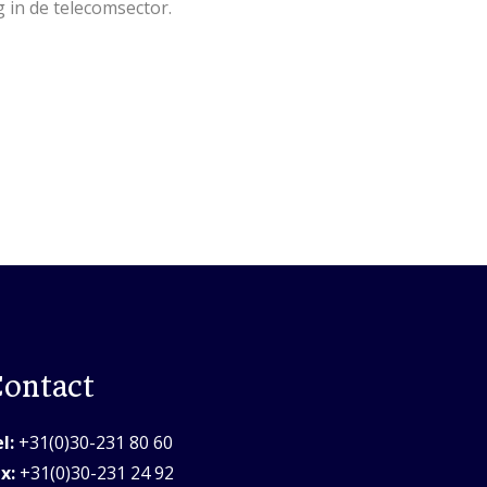
 in de telecomsector.
ontact
l:
+31(0)30-231 80 60
x:
+31(0)30-231 24 92