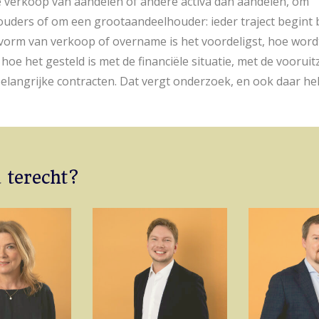
e verkoop van aandelen of andere activa dan aandelen, om
ders of om een grootaandeelhouder: ieder traject begint b
vorm van verkoop of overname is het voordeligst, hoe word
 hoe het gesteld is met de financiële situatie, met de vooruit
belangrijke contracten. Dat vergt onderzoek, en ook daar hel
u terecht?