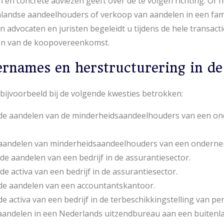
 en concrete adviezen geeft over de te volgen richting. Of 
enlandse aandeelhouders of verkoop van aandelen in een fami
 advocaten en juristen begeleidt u tijdens de hele transacti
nen van de koopovereenkomst.
rnames en herstructurering in de 
bijvoorbeeld bij de volgende kwesties betrokken:
de aandelen van de minderheidsaandeelhouders van een on
aandelen van minderheidsaandeelhouders van een ondernemi
e aandelen van een bedrijf in de assurantiesector.
e activa van een bedrijf in de assurantiesector.
de aandelen van een accountantskantoor.
e activa van een bedrijf in de terbeschikkingstelling van pe
aandelen in een Nederlands uitzendbureau aan een buitenl