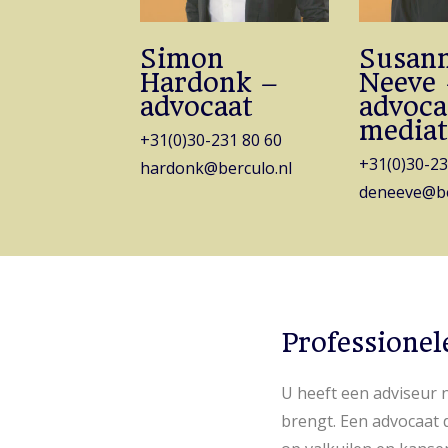
Simon
Susann
Hardonk –
Neeve
advocaat
advoca
mediat
+31(0)30-231 80 60
+31(0)30-23
hardonk@berculo.nl
deneeve@be
Professionel
U heeft een adviseur n
brengt. Een advocaat d