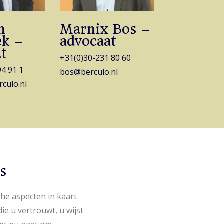
n
Marnix Bos –
ek –
advocaat
t
+31(0)30-231 80 60
94 91 1
bos@berculo.nl
culo.nl
s
che aspecten in kaart
ie u vertrouwt, u wijst