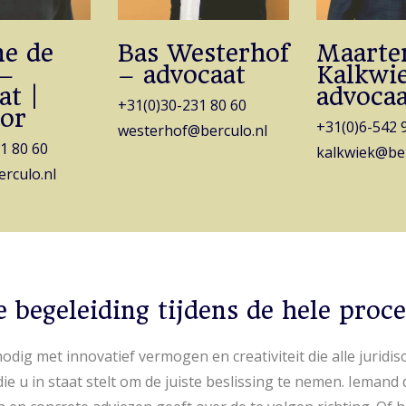
e de
Bas Westerhof
Maarte
 –
– advocaat
Kalkwi
at |
advocaa
+31(0)30-231 80 60
or
+31(0)6-542 
westerhof@berculo.nl
1 80 60
kalkwiek@ber
rculo.nl
e begeleiding tijdens de hele proce
odig met innovatief vermogen en creativiteit die alle juridis
ie u in staat stelt om de juiste beslissing te nemen. Iemand d