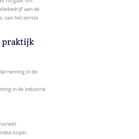
het nu gaat om
liebedrijf aan de
e, van het eerste
praktijk
derneming in de
ng in de industrie.
rsoneel.
andse koper.