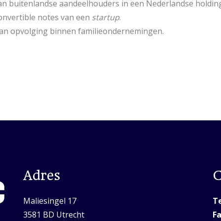
van buitenlandse aandeelhouders in een Nederlandse holding
convertible notes van een
startup
.
van opvolging binnen familieondernemingen.
Adres
C
Maliesingel 17
Te
3581 BD Utrecht
Fa