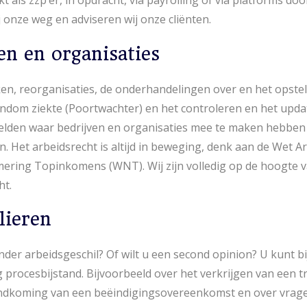
t als zzp’er, in opdracht, via payrolling of via platforms do
 onze weg en adviseren wij onze cliënten.
en en organisaties
ken, reorganisaties, de onderhandelingen over en het opstel
ndom ziekte (Poortwachter) en het controleren en het upda
eelden waar bedrijven en organisaties mee te maken hebben
an. Het arbeidsrecht is altijd in beweging, denk aan de Wet 
ring Topinkomens (WNT). Wij zijn volledig op de hoogte va
ht.
lieren
der arbeidsgeschil? Of wilt u een second opinion? U kunt bi
 procesbijstand. Bijvoorbeeld over het verkrijgen van een tra
andkoming van een beëindigingsovereenkomst en over vrage