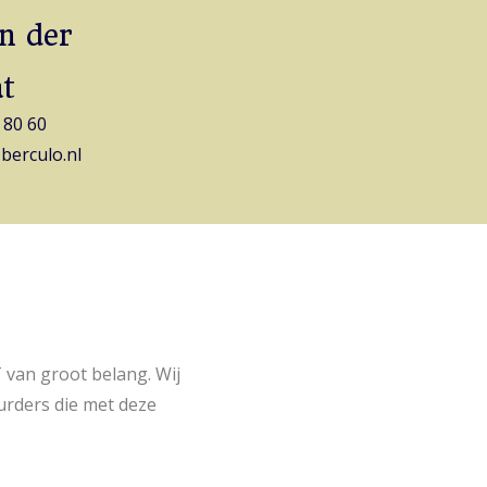
n der
t
 80 60
berculo.nl
 van groot belang. Wij
urders die met deze