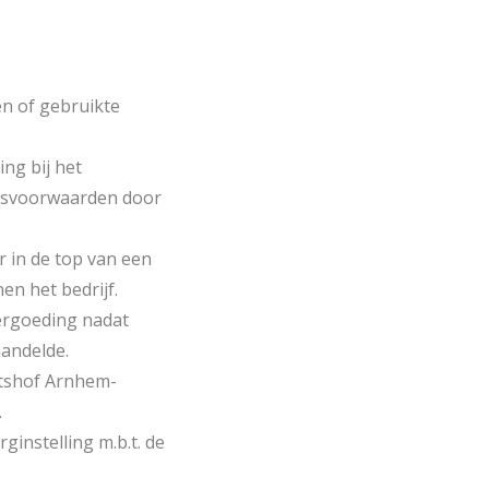
n of gebruikte
ng bij het
idsvoorwaarden door
 in de top van een
en het bedrijf.
ergoeding nadat
handelde.
htshof Arnhem-
.
instelling m.b.t. de