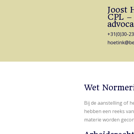
Joost 
CPL –
advoca
+31(0)30-23
hoetink@ber
Wet Normer
Bij de aanstelling of 
hebben een reeks van 
materie worden gecon