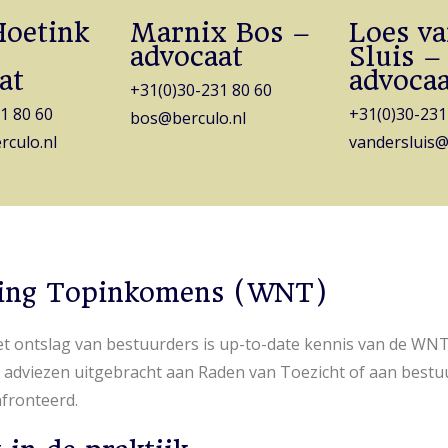
Hoetink
Marnix Bos –
Loes va
advocaat
Sluis –
at
advocaa
+31(0)30-231 80 60
1 80 60
+31(0)30-231
bos@berculo.nl
culo.nl
vandersluis@
ing Topinkomens (WNT)
het ontslag van bestuurders is up-to-date kennis van de WNT
adviezen uitgebracht aan Raden van Toezicht of aan bestu
fronteerd.