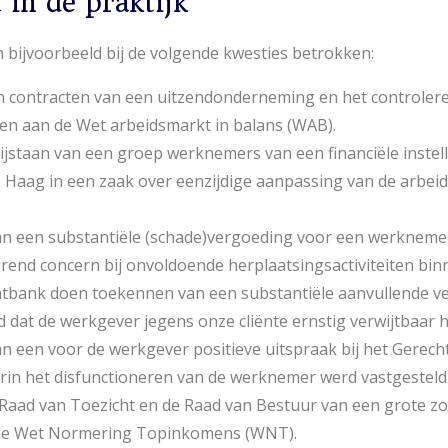
 in de praktijk
bijvoorbeeld bij de volgende kwesties betrokken:
n contracten van een uitzendonderneming en het controlere
en aan de Wet arbeidsmarkt in balans (WAB).
ijstaan van een groep werknemers van een financiële instelli
 Haag in een zaak over eenzijdige aanpassing van de arbe
an een substantiële (schade)vergoeding voor een werknemer
rend concern bij onvoldoende herplaatsingsactiviteiten binn
htbank doen toekennen van een substantiële aanvullende v
dat de werkgever jegens onze cliënte ernstig verwijtbaar 
an een voor de werkgever positieve uitspraak bij het Gerec
in het disfunctioneren van de werknemer werd vastgesteld
Raad van Toezicht en de Raad van Bestuur van een grote zorg
 de Wet Normering Topinkomens (WNT).