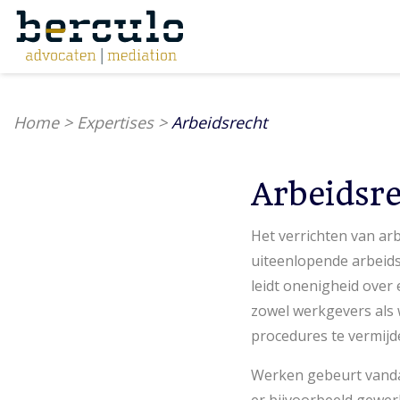
Home
>
Expertises
>
Arbeidsrecht
Arbeidsr
Het verrichten van arb
uiteenlopende arbeids
leidt onenigheid over
zowel werkgevers als w
procedures te vermij
Werken gebeurt vandaa