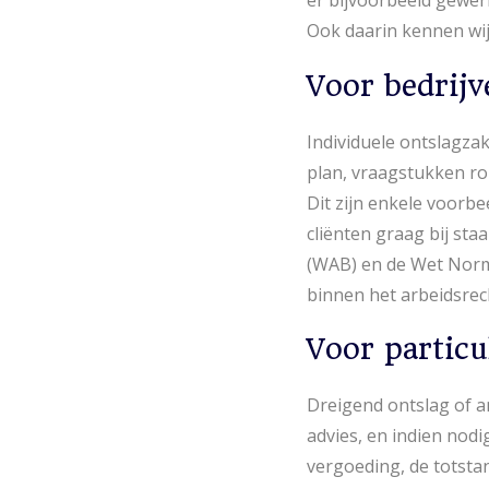
er bijvoorbeeld gewerk
Ook daarin kennen wij
Voor bedrijv
Individuele ontslagza
plan, vraagstukken ro
Dit zijn enkele voorb
cliënten graag bij sta
(WAB) en de Wet Norme
binnen het arbeidsrec
Voor particu
Dreigend ontslag of an
advies, en indien nodig
vergoeding, de totst