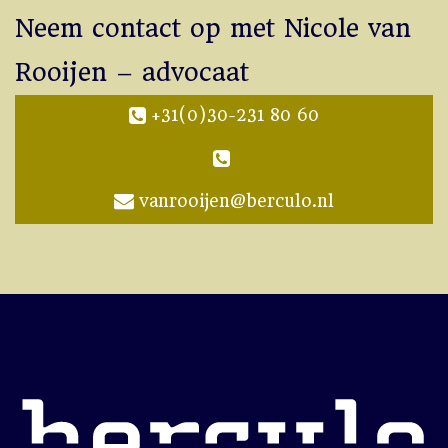
Neem contact op met Nicole van
Rooijen – advocaat
+31(0)30-231 80 60
vanrooijen@berculo.nl