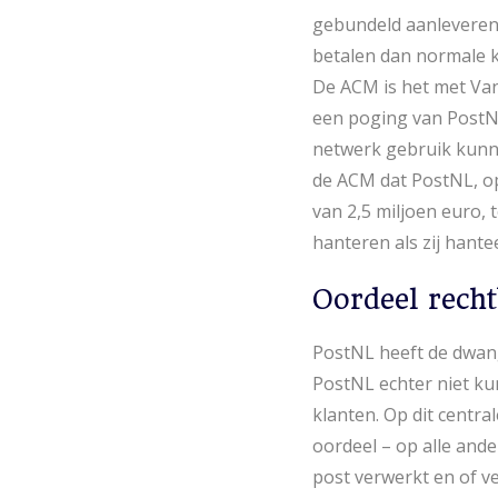
gebundeld aanleveren 
betalen dan normale k
De ACM is het met Van
een poging van PostNL
netwerk gebruik kunn
de ACM dat PostNL, o
van 2,5 miljoen euro,
hanteren als zij hant
Oordeel rech
PostNL heeft de dwan
PostNL echter niet ku
klanten. Op dit centra
oordeel – op alle ande
post verwerkt en of v