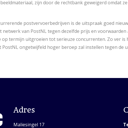
 beeldmateriaal, zijn door de rechtbank geweigerd omdat ze
rrerende postvervoerbedrijven is de uitspraak goed nieuws.
 netwerk van PostNL tegen dezelfde prijs en voorwaarden 
p termijn uitgroeien tot serieuze concurrenten. Zo ver is h
PostNL ongetwijfeld hoger beroep zal instellen tegen de u
Adres
C
Maliesingel 17
Te