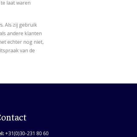
 te laat waren
 Als zij gebruik
als andere klanten
et echter nog niet,
itspraak van de
ontact
l:
+31(0)30-231 80 60