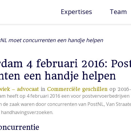
Expertises
Team
stNL moet concurrenten een handje helpen
rdam 4 februari 2016: Po
nten een handje helpen
wiek – advocaat
in
Commerciële geschillen
op 2016-
m heeft op 4 februari 2016 een voor postvervoerbedrijven
n de zaak waren door concurrenten van PostNL, Van Straate
e handhavingsverzoeken.
oncurrentie