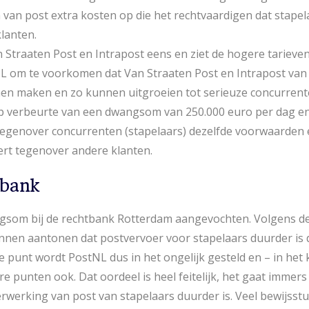
van post extra kosten op die het rechtvaardigen dat stapel
lanten.
 Straaten Post en Intrapost eens en ziet de hogere tarieven
 om te voorkomen dat Van Straaten Post en Intrapost van 
en maken en zo kunnen uitgroeien tot serieuze concurren
p verbeurte van een dwangsom van 250.000 euro per dag e
 tegenover concurrenten (stapelaars) dezelfde voorwaarden
eert tegenover andere klanten.
tbank
gsom bij de rechtbank Rotterdam aangevochten. Volgens de
nnen aantonen dat postvervoer voor stapelaars duurder is
le punt wordt PostNL dus in het ongelijk gesteld en – in het 
re punten ook. Dat oordeel is heel feitelijk, het gaat imme
erwerking van post van stapelaars duurder is. Veel bewijss