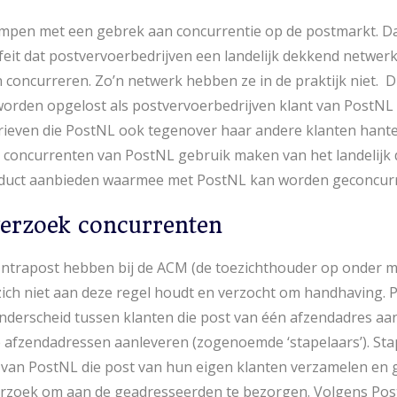
ampen met een gebrek aan concurrentie op de postmarkt. D
feit dat postvervoerbedrijven een landelijk dekkend netwe
concurreren. Zo’n netwerk hebben ze in de praktijk niet. 
worden opgelost als postvervoerbedrijven klant van PostN
ieven die PostNL ook tegenover haar andere klanten hanteer
 concurrenten van PostNL gebruik maken van het landelijk
duct aanbieden waarmee met PostNL kan worden geconcurr
erzoek concurrenten
Intrapost hebben bij de ACM (de toezichthouder op onder 
ich niet aan deze regel houdt en verzocht om handhaving.
nderscheid tussen klanten die post van één afzendadres aa
 afzendadressen aanleveren (zogenoemde ‘stapelaars’). Stape
n van PostNL die post van hun eigen klanten verzamelen en
rzoek om aan de geadresseerden te bezorgen. Volgens Post