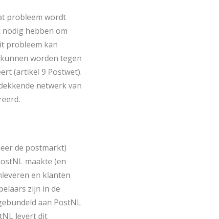
at probleem wordt
rk nodig hebben om
Dit probleem kan
L kunnen worden tegen
t (artikel 9 Postwet).
 dekkende netwerk van
eerd.
meer de postmarkt)
 PostNL maakte (en
nleveren en klanten
laars zijn in de
 gebundeld aan PostNL
NL levert dit