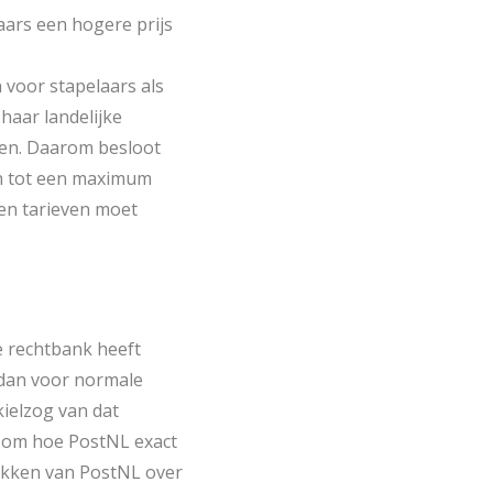
aars een hogere prijs
 voor stapelaars als
haar landelijke
ten. Daarom besloot
n tot een maximum
 en tarieven moet
 rechtbank heeft
 dan voor normale
kielzog van dat
rs om hoe PostNL exact
tukken van PostNL over