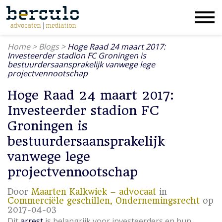
Home
>
Blogs
>
Hoge Raad 24 maart 2017:
Investeerder stadion FC Groningen is
bestuurdersaansprakelijk vanwege lege
projectvennootschap
Hoge Raad 24 maart 2017:
Investeerder stadion FC
Groningen is
bestuurdersaansprakelijk
vanwege lege
projectvennootschap
Door
Maarten Kalkwiek – advocaat
in
Commerciële geschillen,
Ondernemingsrecht
op
2017-04-03
Dit
arrest
is belangrijk voor investeerders en hun