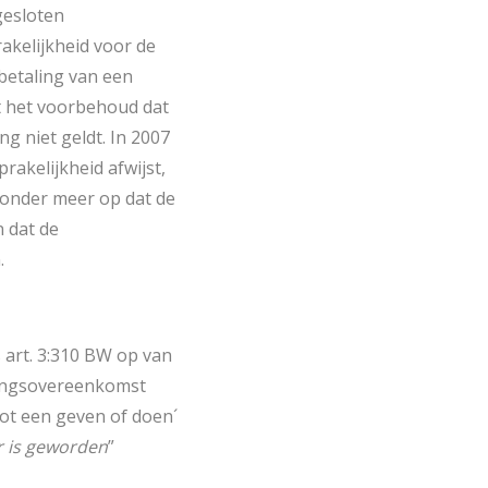
gesloten
akelijkheid voor de
betaling van een
et het voorbehoud dat
ng niet geldt. In 2007
prakelijkheid afwijst,
 onder meer op dat de
n dat de
.
 art. 3:310 BW op van
llingsovereenkomst
tot een geven of doen´
r is geworden
”