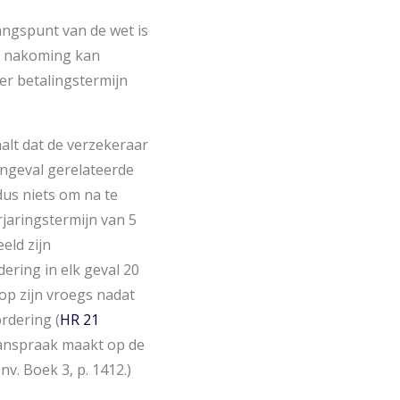
angspunt van de wet is
k nakoming kan
er betalingstermijn
alt dat de verzekeraar
ngeval gerelateerde
us niets om na te
rjaringstermijn van 5
eld zijn
dering in elk geval 20
 op zijn vroegs nadat
rdering (
HR 21
 aanspraak maakt op de
v. Boek 3, p. 1412.)