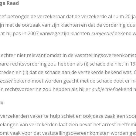
oge Raad
reef betoogde de verzekeraar dat de verzekerde al ruim 20 j
 met de oorzaak van zijn klachten en dat de vordering dus i
at hij pas in 2007 vanwege zijn klachten
subjectief
bekend w
 echter niet relevant omdat in de vaststellingsovereenkomst
re rechtsvordering zou hebben als (i) schade die niet in 19
reden en (ii) dat de schade aan de verzekerde bekend was. O
ectief
bekend moet worden geacht met de schade doet er ni
en rechtsvordering zou hebben als hij er
subjectief
bekend m
jk
erzekerden vaker te hulp schiet en ook deze zaak een soor
langen van verzekerden laat zien bevat het arrest niettemi
 komt vaak voor dat vaststellingsovereenkomsten worden ge