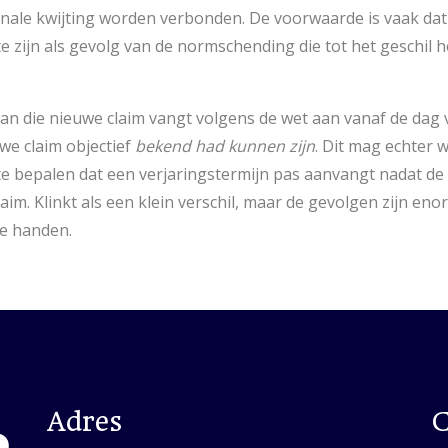
nale kwijting worden verbonden. De voorwaarde is vaak dat 
te zijn als gevolg van de normschending die tot het geschil he
van die nieuwe claim vangt volgens de wet aan vanaf de dag
we claim objectief
bekend had kunnen zijn
. Dit mag echter 
 bepalen dat een verjaringstermijn pas aanvangt nadat de
aim. Klinkt als een klein verschil, maar de gevolgen zijn enor
ge handen.
Adres
C