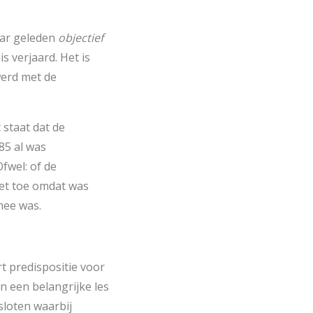
aar geleden
objectief
s verjaard. Het is
erd met de
 staat dat de
85 al was
fwel: of de
et toe omdat was
ee was.
t predispositie voor
n een belangrijke les
sloten waarbij