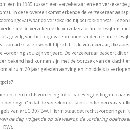
 om een in 1985 tussen een verzekeraar en een verzekerde 
omst. In deze overeenkomst erkende de verzekeraar aanspr
eersongeval waar de verzekerde bij betrokken was. Tegen 
= verleende de verzekerde de verzekeraar finale kwijting, m
n als gevolg van het ongeval zou ondervinden de finale kwijti
st van artrose en wendt hij zich tot de verzekeraar, die aans
 vordering zou zijn verjaard. De verzekeraar baseert dit er
rder bekend had kunnen zijn met de oorzaak van de klacht e
om al ruim 20 jaar geleden aanving en inmiddels is verlopen
egels?
ier om een rechtsvordering tot schadevergoeding en daar is
jn bedriegt. Omdat de verzekerde claimt onder een vastste
gels van art. 3:307 BW. Hierin staat dat rechtsvorderingen ´
van de dag, volgende op die waarop de vordering opeisbaa
 1 BW).