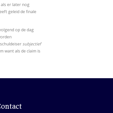
als er later nog
eft geleid de finale
 volgend op de dag
worden
 schuldeiser
subjectief
m want als de claim is
ontact