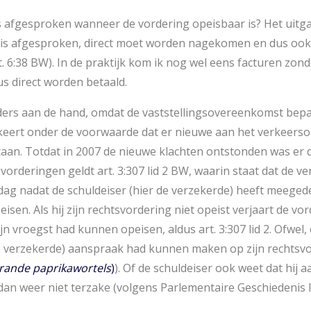
is afgesproken wanneer de vordering opeisbaar is? Het uitg
m is afgesproken, direct moet worden nagekomen en dus oo
 6:38 BW). In de praktijk kom ik nog wel eens facturen zond
s direct worden betaald.
ders aan de hand, omdat de vaststellingsovereenkomst bepa
keert onder de voorwaarde dat er nieuwe aan het verkeerso
aan. Totdat in 2007 de nieuwe klachten ontstonden was er d
vorderingen geldt art. 3:307 lid 2 BW, waarin staat dat de ve
dag nadat de schuldeiser (hier de verzekerde) heeft meegede
isen. Als hij zijn rechtsvordering niet opeist verjaart de vor
ijn vroegst had kunnen opeisen, aldus art. 3:307 lid 2. Ofwel,
de verzekerde) aanspraak had kunnen maken op zijn rechtsvo
rande paprikawortels
)
). Of de schuldeiser ook weet dat hij
an weer niet terzake (volgens Parlementaire Geschiedenis In