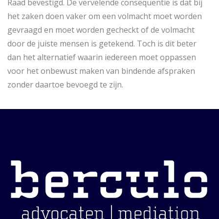
Raad bevestigd. De vervelende consequentie is dat bij
het zaken doen vaker om een volmacht moet worden
gevraagd en moet worden gecheckt of de volmacht
door de juiste mensen is getekend. Toch is dit beter
dan het alternatief waarin iedereen moet oppassen
voor het onbewust maken van bindende afspraken
zonder daartoe bevoegd te zijn.