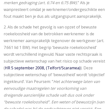
merken gedraging (art. 6:74 en 6:75 BW).
” Als je
wanpresteert omdat je werknemer/ondergeschikte een
fout maakt ben je dus als uitgangspunt aansprakelijk.
2. Als de schade het gevolg is van opzet of bewuste
roekeloosheid van de betrokken werknemer is de
werknemer aansprakelijk tegenover de werkgever (art.
7:661 lid 1 BW). Het begrip ‘bewuste roekeloosheid’
wordt verschillend ingevuld. Naar vaste rechtspraak is
subjectieve wetenschap van het risico op schade vereist
(
HR 5 september 2008, (Telfort/Scaramea)
). Deze
subjectieve wetenschap of ‘bewustheid’ wordt ‘objectief
ingekleurd’. Van Peursem: “
Het achterwege laten van
eenvoudige maatregelen ter voorkoming van
dreigende aanzienlijke schade valt dus ook onder
“bewuste roekeloosheid”. Een weten of bewustzijn (van
de schade) was bij de opdrachtgever niet vereist. Een