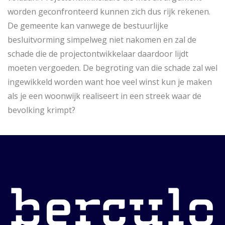
worden geconfronteerd kunnen zich dus rijk rekenen.
De gemeente kan vanwege de bestuurlijke
besluitvorming simpelweg niet nakomen en zal de
schade die de projectontwikkelaar daardoor lijdt
moeten vergoeden. De begroting van die schade zal wel
ingewikkeld worden want hoe veel winst kun je maken
als je een woonwijk realiseert in een streek waar de
bevolking krimpt?