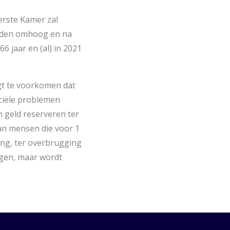
erste Kamer zal
anden omhoog en na
6 jaar en (al) in 2021
gt te voorkomen dat
ciële problemen
n geld reserveren ter
aan mensen die voor 1
ing, ter overbrugging
igen, maar wordt