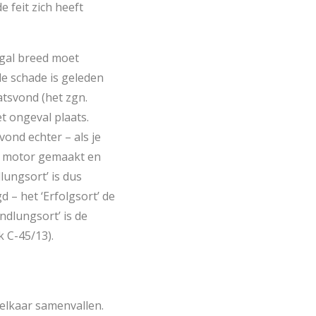
 feit zich heeft
ogal breed moet
de schade is geleden
atsvond (het zgn.
t ongeval plaats.
vond echter – als je
ge motor gemaakt en
lungsort’ is dus
 – het ‘Erfolgsort’ de
ndlungsort’ is de
k C-45/13).
 elkaar samenvallen.