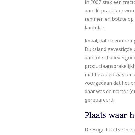
In 2007 stak een trac
aan de praat kon word
remmen en botste op d
kantelde.
Reaal, dat de vorderi
Duitsland gevestigde 
aan tot schadevergoed
productaansprakelijkh
niet bevoegd was om ov
voorgedaan dat het pr
daar was de tractor (
gerepareerd.
Plaats waar h
De Hoge Raad vernietig