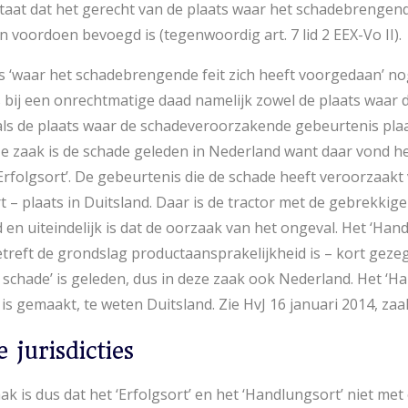
taat dat het gerecht van de plaats waar het schadebrengende
 voordoen bevoegd is (tegenwoordig art. 7 lid 2 EEX-Vo II).
ats ‘waar het schadebrengende feit zich heeft voorgedaan’ n
s bij een onrechtmatige daad namelijk zowel de plaats waar 
) als de plaats waar de schadeveroorzakende gebeurtenis pla
ze zaak is de schade geleden in Nederland want daar vond he
Erfolgsort’. De gebeurtenis die de schade heeft veroorzaakt 
 – plaats in Duitsland. Daar is de tractor met de gebrekki
en uiteindelijk is dat de oorzaak van het ongeval. Het ‘Hand
treft de grondslag productaansprakelijkheid is – kort gezegd
le schade’ is geleden, dus in deze zaak ook Nederland. Het ‘Ha
 is gemaakt, te weten Duitsland. Zie HvJ 16 januari 2014, zaa
 jurisdicties
ak is dus dat het ‘Erfolgsort’ en het ‘Handlungsort’ niet met