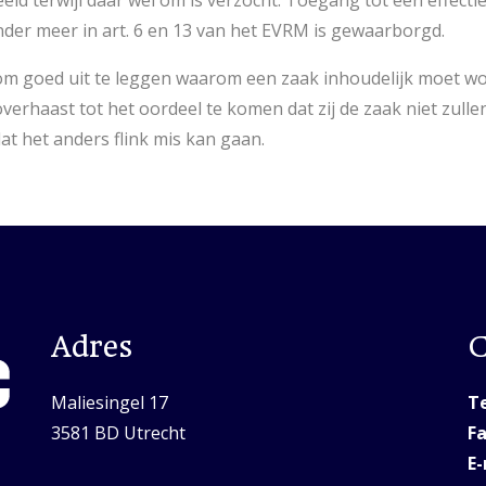
ld terwijl daar wel om is verzocht. Toegang tot een effectie
onder meer in art. 6 en 13 van het EVRM is gewaarborgd.
 om goed uit te leggen waarom een zaak inhoudelijk moet w
verhaast tot het oordeel te komen dat zij de zaak niet zull
dat het anders flink mis kan gaan.
Adres
C
Maliesingel 17
Te
3581 BD Utrecht
Fa
E-