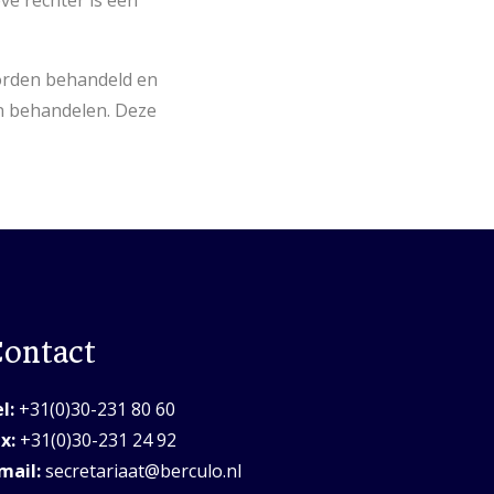
ve rechter is een
orden behandeld en
en behandelen. Deze
ontact
l:
+31(0)30-231 80 60
x:
+31(0)30-231 24 92
mail:
secretariaat@berculo.nl