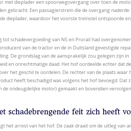
tor met dieplader een spoorwegovergang over toen de motor
en gebracht. Een passagierstrein die de overgang naderde k
e dieplader, waardoor het voorste treinstel ontspoorde en
ng tot schadevergoeding van NS en Prorail had overgenomen
producent van de tractor en de in Duitsland gevestigde repa
ing. De grondslag van de aansprakelijk zou gelegen zijn in
eid en onrechtmatige daad. Het hof oordeelde echter dat d
er het geschil te oordelen. De rechter van de plaats waar he
oduct heeft beschadigd was volgens het hof bevoegd. Dat z
en de ondeugdelijke motor) gemaakt en bovendien vervolgen
et schadebrengende feit zich heeft 
t het arrest van het hof. De zaak draait om de uitleg van art