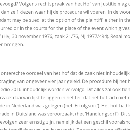
evoegd? Volgens rechtspraak van het Hof van Justitie mag de
, dan zelf kiezen waar hij de procedure wil voeren. In de woo
ndant may be sued, at the option of the plaintiff, either in th
red or in the courts for the place of the event which gives r
” (HvJ 30 november 1976, zaak 21/76, NJ 1977/494). Reaal m
er brengen.
t onterechte oordeel van het hof dat de zaak niet inhoudeli
traging van ongeveer vier jaar geleid. De procedure bij het
edio 2016 inhoudelijk worden vervolgd. Dit alles zal ook ti
aak daarvan lijkt te liggen in het feit dat het hof zich niet 
de in Nederland was gelegen (het ‘Erfolgsort’). Het hof had 
chade in Duitsland was veroorzaakt (het ‘Handlungsort’). Dit
gevolgen zeer ernstig zijn, namelijk dat een geschil voorals