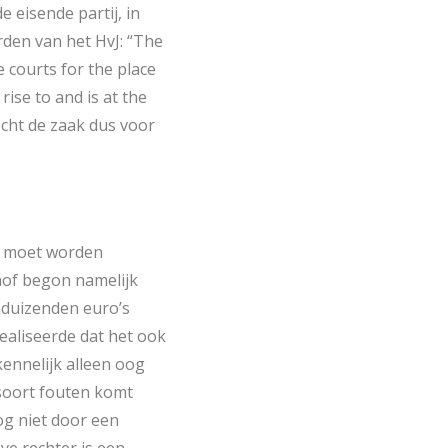
 eisende partij, in
rden van het HvJ: “The
e courts for the place
ise to and is at the
ocht de zaak dus voor
jk moet worden
 hof begon namelijk
enduizenden euro’s
realiseerde dat het ook
kennelijk alleen oog
 soort fouten komt
nog niet door een