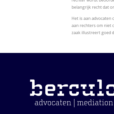
rechter wordt beoordee
belangrijk recht dat 
Het is aan advocaten
aan rechters om niet o
zaak illustreert goed 