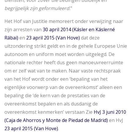
diensten, voor zover die bedingen duidelijk en
begrijpelijk zijn geformuleerd.
”
Het Hof van Justitie memoreert onder verwijzing naar
zijn arresten van
30 april 2014 (Kásler en Káslerné
Rábai)
en
23 april 2015 (Van Hove)
dat deze
uitzondering strikt geldt en in de gehele Europese Unie
autonoom en uniform moet worden uitgelegd. De
nationale rechter heeft dus geen manoeuvreerruimte
om er zelf wat van te maken. Naar vaste rechtspraak
van het Hof wordt onder een ‘bepaling van het
eigenlijke voorwerp van de overeenkomst’ alleen een
bepaling die ‘de kern van de prestaties van de
overeenkomst bepalen en als dusdanig de
overeenkomst kenmerken’ verstaan Zie
HvJ 3 juni 2010
(Caja de Ahorros y Monte de Piedad de Madrid)
en HvJ
23 april 2015 (Van Hove)
.