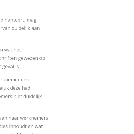
id hanteert, mag
van duidelijk aan
n wat het
schriften gewezen op
 geval is.
werknemer een
eluk deze had
ers niet duidelijk
g aan haar werknemers
cies inhoudt en wat