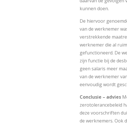
daarvan de gevolgen v
kunnen doen.
De hiervoor genoemde
van de werknemer was
verstrekkende maatreg
werknemer die al ruim
gefunctioneerd. De w
zijn functie bij de d
geen salaris meer maar
van de werknemer van 
eenvoudig wordt gesch
Conclusie – advies
Me
zerotolerancebeleid h
deze voorschriften d
de werknemers. Ook di