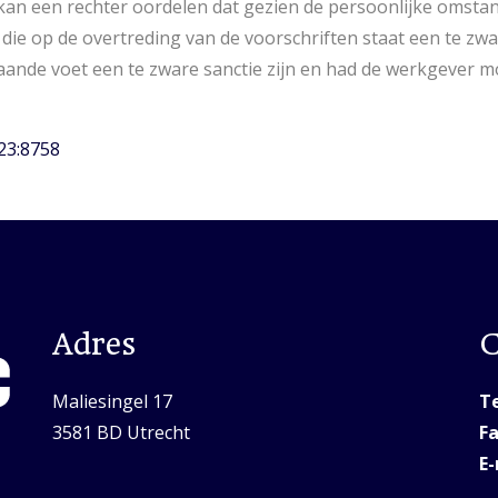
 kan een rechter oordelen dat gezien de persoonlijke omst
die op de overtreding van de voorschriften staat een te zwa
aande voet een te zware sanctie zijn en had de werkgever 
23:8758
Adres
C
Maliesingel 17
Te
3581 BD Utrecht
Fa
E-