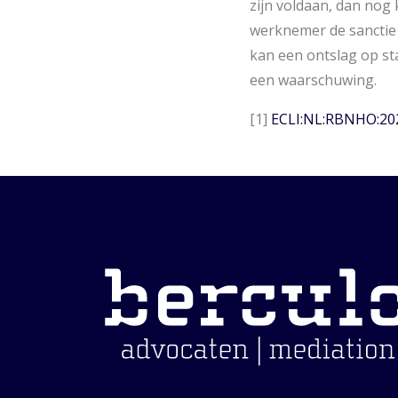
zijn voldaan, dan nog
werknemer de sanctie 
kan een ontslag op st
een waarschuwing.
[1]
ECLI:NL:RBNHO:20