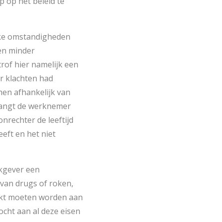
 op het beleid te
jke omstandigheden
en minder
rof hier namelijk een
r klachten had
en afhankelijk van
tvangt de werknemer
nrechter de leeftijd
eft en het niet
rkgever een
 van drugs of roken,
akt moeten worden aan
cht aan al deze eisen