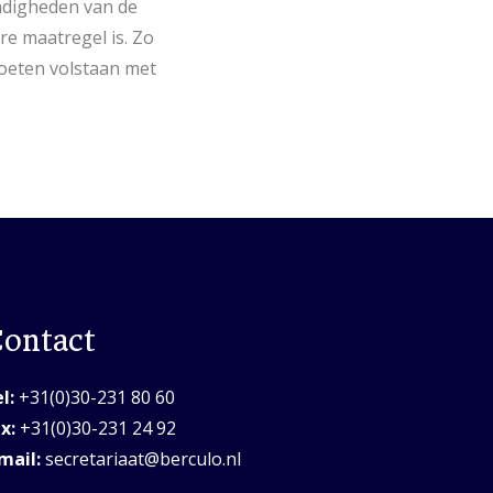
andigheden van de
re maatregel is. Zo
moeten volstaan met
ontact
l:
+31(0)30-231 80 60
x:
+31(0)30-231 24 92
mail:
secretariaat@berculo.nl