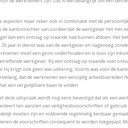
oor de werknemers zijn. Dat is wel belangrijk om een beroep
 aspecten maar zeker ook in combinatie met de persoonli
 de kantonrechter van oordeel dat de werkgever het met e
el dan een ontslag op staande had kunnen afdoen. Het bet
 20 jaar in dienst was van de werkgever en nagenoeg zonde
erknemer moet een gezin onderhouden en is voor zijn inkom
esbetreffende werkgever. Bij een ontslag op staande voet on
 hij krijgt ook geen ww-uitkering. Voorts was voor de kanto
belang, dat de werknemer een eenzijdig arbeidsverleden he
at een vergelijkbare baan te vinden.
t deze uitspraak wordt nog eens bevestigd dat als een we
anteert ten aanzien van veiligheidsvoorschriften of gebruik
uidelijk moeten zijn en voldoende regelmatig kenbaar gema
enen de voorschriften consequent te worden toegepast. Mo